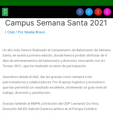
Ir
al
Menu
F
T
Y
I
INSCRIPCIONES CBR
EVENTOS Y ACTIVIDADES
TORNEO DE FIESTAS PATRONALES
ZONA ENTRENADORES
contenido
a
w
o
n
c
i
u
s
Campus Semana Santa 2021
Navegación
e
t
t
t
b
t
u
a
de
o
e
b
g
entradas
/
Club
/ Por
Noelia Bravo
o
r
e
r
k
a
m
Un año más, hemos finalizado el Campamento de Baloncesto de Semana
Santa, en nuestra primera edición, donde hemos podido disfrutar de 4
días de entrenamientos de baloncesto y diversión, innovando con el I
Torneo 2K21, que ha resultado un éxito de participación.
Queremos desde el club, dar las gracias como siempre a los
patrocinadores y colaboradores. Por el apoyo logístico y económico
que han permitido un resultado excelente, obteniendo un gran nivel de
trabajo, diversión y satisfacción.
Gracias también al AMPA y Dirección del CEIP Leonardo Da Vinci,
Dirección del IES Gabriel Cisneros ambos en el Parque Coimbra