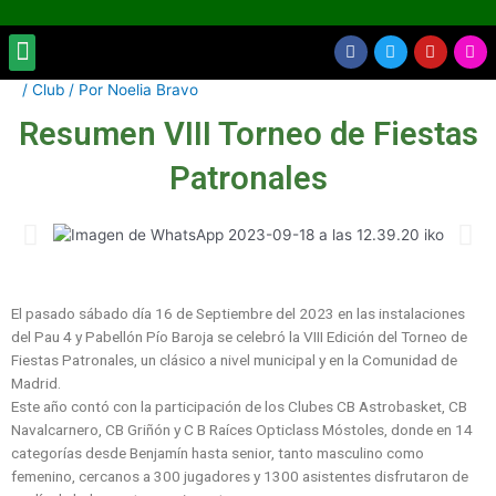
Ir
al
Menu
F
T
Y
I
INSCRIPCIONES CBR
EVENTOS Y ACTIVIDADES
TORNEO DE FIESTAS PATRONALES
ZONA ENTRENADORES
contenido
a
w
o
n
c
i
u
s
Navegación
/
Club
/ Por
Noelia Bravo
e
t
t
t
b
t
u
a
de
Resumen VIII Torneo de Fiestas
o
e
b
g
entradas
o
r
e
r
k
a
Patronales
m
El pasado sábado día 16 de Septiembre del 2023 en las instalaciones
del Pau 4 y Pabellón Pío Baroja se celebró la VIII Edición del Torneo de
Fiestas Patronales, un clásico a nivel municipal y en la Comunidad de
Madrid.
Este año contó con la participación de los Clubes CB Astrobasket, CB
Navalcarnero, CB Griñón y C B Raíces Opticlass Móstoles, donde en 14
categorías desde Benjamín hasta senior, tanto masculino como
femenino, cercanos a 300 jugadores y 1300 asistentes disfrutaron de