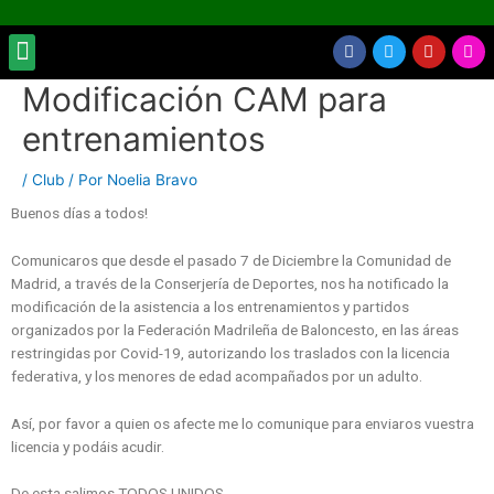
Ir
al
Menu
F
T
Y
I
INSCRIPCIONES CBR
EVENTOS Y ACTIVIDADES
TORNEO DE FIESTAS PATRONALES
ZONA ENTRENADORES
contenido
a
w
o
n
c
i
u
s
Modificación CAM para
Navegación
e
t
t
t
b
t
u
a
de
o
e
b
g
entrenamientos
entradas
o
r
e
r
k
a
m
/
Club
/ Por
Noelia Bravo
Buenos días a todos!
Comunicaros que desde el pasado 7 de Diciembre la Comunidad de
Madrid, a través de la Conserjería de Deportes, nos ha notificado la
modificación de la asistencia a los entrenamientos y partidos
organizados por la Federación Madrileña de Baloncesto, en las áreas
restringidas por Covid-19, autorizando los traslados con la licencia
federativa, y los menores de edad acompañados por un adulto.
Así, por favor a quien os afecte me lo comunique para enviaros vuestra
licencia y podáis acudir.
De esta salimos TODOS UNIDOS.