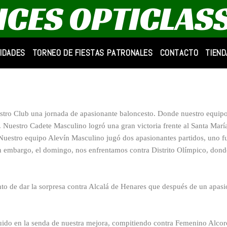
AICES OPTICLAS
VIDADES
TORNEO DE FIESTAS PATRONALES
CONTACTO
TIEND
tro Club una jornada de apasionante baloncesto. Donde nuestro equipo
Nuestro Cadete Masculino logró una gran victoria frente al Santa María d
Nuestro equipo Alevín Masculino jugó dos apasionantes partidos, uno f
Sin embargo, el domingo, nos enfrentamos contra Distrito Olímpico, dond
unto de dar la sorpresa contra Alcalá de Henares que después de un apas
eguido en la senda de nuestra mejora, compitiendo contra Femenino Alc